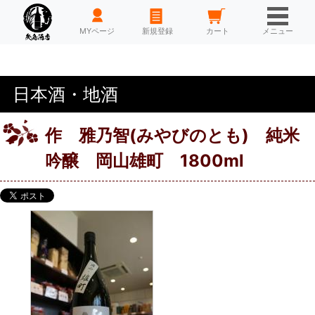
HOME
MYページ
新規登録
カート
メニュー
日本酒・地酒
作 雅乃智(みやびのとも) 純米
吟醸 岡山雄町 1800ml