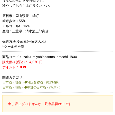
うななめらかさが特徴です。
冷やしてお召し上がりください。
原料米 : 岡山県産 雄町
精米歩合 : 55%
アルコール: 16%
産地 : 三重県 清水清三郎商店
保管方法:冷蔵庫(一回火入れ)
*クール便推奨
商品コード：
zaku_miyabinotomo_omachi_1800
販売価格(税込)：
4,070
円
ポイント：
0
Pt
関連カテゴリ：
日本酒・地酒
>
◆特定名称酒
>
純米吟醸
日本酒・地酒
>
◆中部の日本酒
>
作(ざく)
申し訳ございませんが、只今品切れ中です。