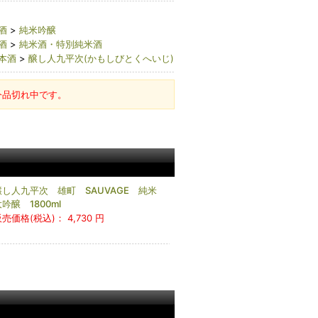
酒
>
純米吟醸
酒
>
純米酒・特別純米酒
本酒
>
醸し人九平次(かもしびとくへいじ)
今品切れ中です。
醸し人九平次 雄町 SAUVAGE 純米
吟醸 1800ml
販売価格(税込)：
4,730 円