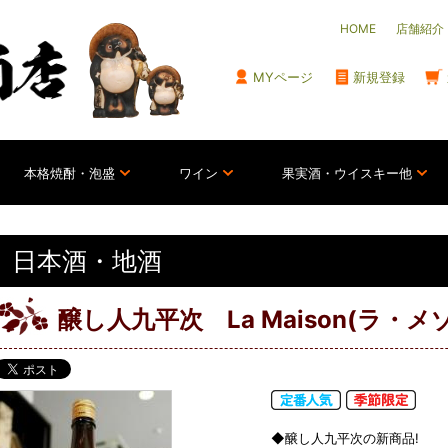
HOME
店舗紹介
MYページ
新規登録
本格焼酎・泡盛
ワイン
果実酒・ウイスキー他
日本酒・地酒
醸し人九平次 La Maison(ラ・メ
◆醸し人九平次の新商品!