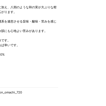
に加え、八朔のような和の実が大ぶりな柑
広がります。
橘系を連想させる旨味・酸味・苦みを感じ
余韻にも心地よい苦みがあります。
象です。
れば幸いです。
0%
son_omachi_720