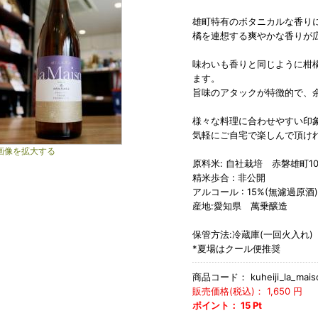
雄町特有のボタニカルな香り
橘を連想する爽やかな香りが
味わいも香りと同じように柑
ます。
旨味のアタックが特徴的で、
様々な料理に合わせやすい印
気軽にご自宅で楽しんで頂け
画像を拡大する
原料米: 自社栽培 赤磐雄町10
精米歩合 : 非公開
アルコール : 15%(無濾過原酒)
産地:愛知県 萬乗醸造
保管方法:冷蔵庫(一回火入れ)
*夏場はクール便推奨
商品コード：
kuheiji_la_mai
販売価格(税込)：
1,650
円
ポイント：
15
Pt