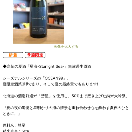
画像を拡大する
◆寒菊の夏酒「星海-Starlight Sea-」無濾過生原酒
シーズナルシリーズの「OCEAN99」。
夏限定酒第3弾であり、そして夏の最終章でもあります!
北海道の酒造好適米「彗星」を使用し、50%まで磨き上げた純米大吟醸。
『夏の夜の追憶と星明かりの海の情景を重ね合わせ心を酔わす夏夜のひと
ときに。』
原料米 : 彗星
精米歩合 : 50%