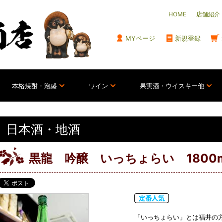
HOME
店舗紹介
MYページ
新規登録
本格焼酎・泡盛
ワイン
果実酒・ウイスキー他
日本酒・地酒
黒龍 吟醸 いっちょらい 1800m
「いっちょらい」とは福井の