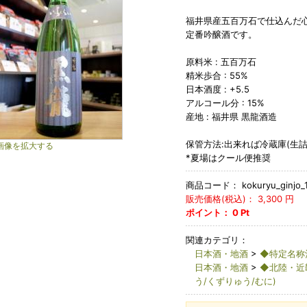
福井県産五百万石で仕込んだ
定番吟醸酒です。
原料米 : 五百万石
精米歩合 : 55%
日本酒度 : +5.5
アルコール分 : 15%
産地 : 福井県 黒龍酒造
保管方法:出来れば冷蔵庫(生詰
画像を拡大する
*夏場はクール便推奨
商品コード：
kokuryu_ginjo_
販売価格(税込)：
3,300
円
ポイント：
0
Pt
関連カテゴリ：
日本酒・地酒
>
◆特定名称
日本酒・地酒
>
◆北陸・近
う/くずりゅう/むに)