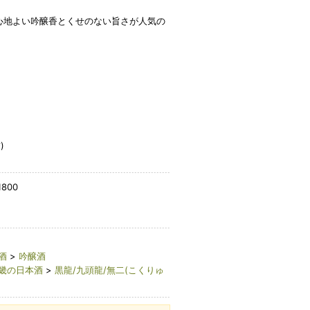
心地よい吟醸香とくせのない旨さが人気の
)
1800
酒
>
吟醸酒
畿の日本酒
>
黒龍/九頭龍/無二(こくりゅ