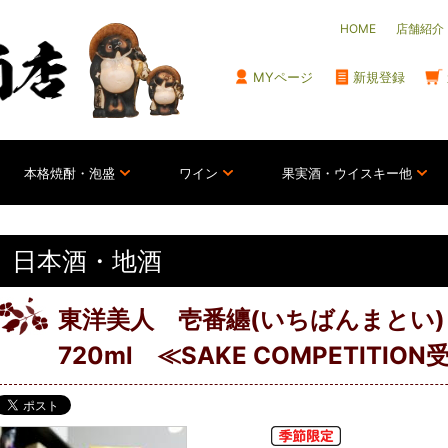
HOME
店舗紹介
MYページ
新規登録
本格焼酎・泡盛
ワイン
果実酒・ウイスキー他
日本酒・地酒
東洋美人 壱番纏(いちばんまとい
720ml ≪SAKE COMPETITIO