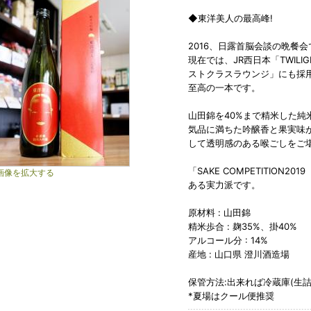
◆東洋美人の最高峰!
2016、日露首脳会談の晩餐
現在では、JR西日本「TWILIG
ストクラスラウンジ」にも採
至高の一本です。
山田錦を40%まで精米した純
気品に満ちた吟醸香と果実味
して透明感のある喉ごしをご
「SAKE COMPETITION2
画像を拡大する
ある実力派です。
原材料 : 山田錦
精米歩合 : 麹35%、掛40%
アルコール分 : 14%
産地 : 山口県 澄川酒造場
保管方法:出来れば冷蔵庫(生詰
*夏場はクール便推奨