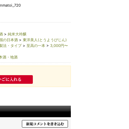
banmatoi_720
酒
>
純米大吟醸
国の日本酒
>
東洋美人(とうようびじん)
製法・タイプ
>
至高の一本
>
3,000円〜
本酒・地酒