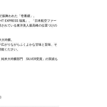
会で振舞われた「壱番纏」。
HT EXPRESS 瑞風」、「日本航空ファー
用されている東洋美人最高峰の位置づけの
米大吟醸。
が広がりながらふくよかな甘味と旨味、そ
堪能ください。
019 純米大吟醸部門 SILVER受賞」の実績も
)