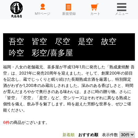
HOME
MYページ
新規登録
カート
メニュー
吾空 皆空 尽空 是空 故空
吟空 彩空/喜多屋
福岡・八女の老舗蔵元、喜多屋が平成13年1月に発売した「熟成麦焼酎 吾
空」は、2021年に発売20周年を迎えました。そして、創業200年の節目
を記念し、蔵でじっくりと眠り続けた長期熟成古酒を厳選し、特別限定
酒がわずか1,200本のみ蔵出しされました。深みのある香ばしさと、時間
が育んだまろやかで奥行きのある味わいは、まさに時の贈り物。さらに
「皆空」「尽空」「是空」など、空シリーズはそれぞれに異なる熟成と
個性を備え、飲み手を魅了します。時を超えた芳醇な世界を、ぜひご堪
能ください。
6件
の商品がございます。
新着順
おすすめ順
表示件数