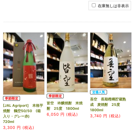
在庫無しは非表示
吾空 長期樫樽貯蔵熟
皆空 吟醸焼酎 米焼
成 麦焼酎 25度
[JAL Agriport] 本格芋
酎 25度 1800ml
1800ml
焼酎 鶴空50/50 (箱
6,050
円 (税込)
3,740
円 (税込)
入り・グレー赤)
720ml
3,300
円 (税込)