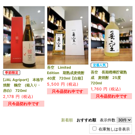
吾空 Limited
吾空 長期樫樽貯蔵熟
Edition 期熟成麦焼酎
成 麦焼酎 25度
40度 720ml【白箱】
[JAL Agriport] 本格芋
720ml
5,500
円 (税込)
焼酎 鶴空 (箱入り・
1,760
円 (税込)
赤白) 720ml
只今品切れ中です
只今品切れ中です
2,178
円 (税込)
只今品切れ中です
新着順
おすすめ順
表示件数
在庫無しは非表示