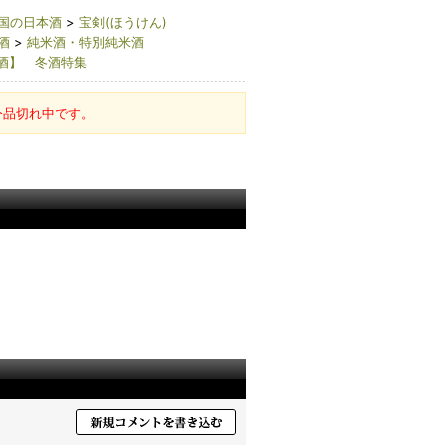
国の日本酒
>
宝剣(ほうけん)
酒
>
純米酒・特別純米酒
酒】 冬酒特集
今品切れ中です。