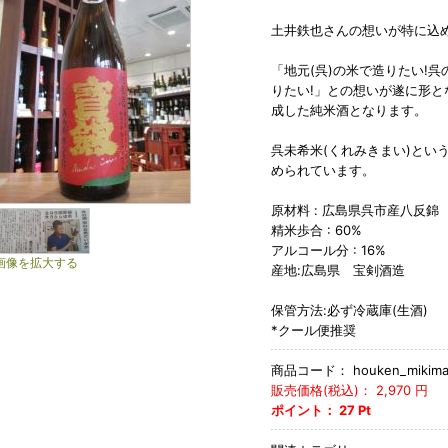
土井鉄也さんの想いが特に込め
「地元(呉)の米で造りたい!
りたい!」との想いが遂に形と
成した純米酒となります。
呉未希米(くれみきまい)とい
められています。
原材料 : 広島県呉市産八反錦
精米歩合 : 60%
アルコール分 : 16%
画像を拡大する
産地:広島県 宝剣酒造
保管方法:必ず冷蔵庫(生酒)
*クール便推奨
商品コード：
houken_mikima
販売価格(税込)：
2,970
円
ポイント：
27
Pt