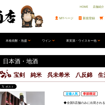
HOME
店舗紹介
MYページ
新規登録
本格焼酎・泡盛
ワイン
果実酒・ウイスキー他
日本酒・地酒
宝剣 純米 呉未希米 八反錦 生酒
◆全国5店舗のみに出荷され