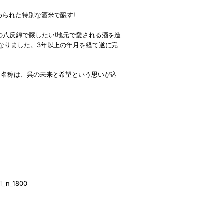
られた特別な酒米で醸す!
呉の八反錦で醸したい!地元で愛される酒を造
なりました。3年以上の年月を経て遂に完
う名称は、呉の未来と希望という思いが込
i_n_1800