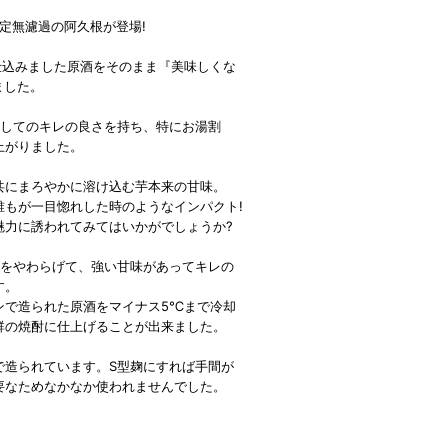
限定無濾過の阿久根が登場!
仕込みました原酒をそのまま『美味しくな
ました。
としてのキレの良さを持ち、特にお湯割
上がりました。
共にまろやかに溶け込む芋本来の甘味。
誰もが一目惚れした時のようなインパクト!
魅力に誘われてみてはいかがでしょうか?
臭をやわらげて、強い甘味があってキレの
す。
ンで造られた原酒をマイナス5℃まで冷却
群の焼酎に仕上げることが出来ました。
で造られています。S型麹にすれば手間が
要なためなかなか使われませんでした。