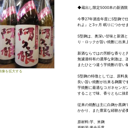
◆蔵出し限定5000本の新酒
今季27年酒造年度にS型麹で
れよ』と3ヶ月 眠りにつかせ
S型麹は、奥深い甘味と新酒
り・ロックが旨い焼酎に出来
新酒ならではの芳醇な香りと
無濾過特有の濃厚な刺激は、
またひとつ違う芋焼酎の甘い
画像を拡大する
S型麹の特徴としては、原料
良い旨い焼酎が出来る麹菌で
芋焼酎に最適なコガネセンガ
することで味、香りともに抜
従来の焼酎は主に白麹か黒麹
かかり、また豊富な経験が必
原材料:芋、米麹
原料芋:黄金千貫