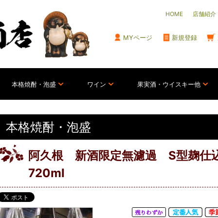
HOME
店舗紹介
MYページ
新規登録
本格焼酎・泡盛
ワイン
果実酒・ウイスキー他
本格焼酎・泡盛
阿久根 新酒限定無濾過 S型麹仕
720ml