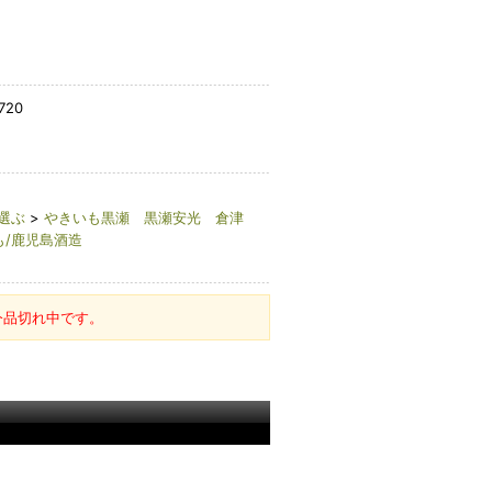
720
選ぶ
>
やきいも黒瀬 黒瀬安光 倉津
/鹿児島酒造
今品切れ中です。