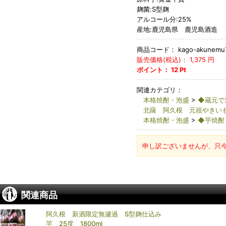
麹菌:S型麹
アルコール分:25%
産地:鹿児島県 鹿児島酒造
商品コード：
kago-akunemu
販売価格(税込)：
1,375
円
ポイント：
12
Pt
関連カテゴリ：
本格焼酎・泡盛
>
◆蔵元で
北薩 阿久根 元祖やきいも
本格焼酎・泡盛
>
◆芋焼酎
申し訳ございませんが、只
関連商品
阿久根 新酒限定無濾過 S型麹仕込み
芋 25度 1800ml