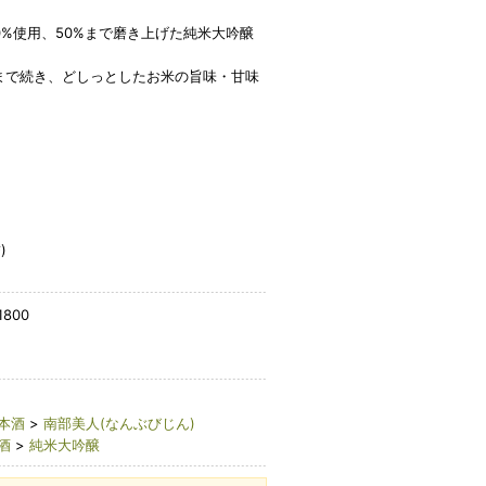
0%使用、50%まで磨き上げた純米大吟醸
まで続き、どしっとしたお米の旨味・甘味
)
1800
本酒
>
南部美人(なんぶびじん)
酒
>
純米大吟醸