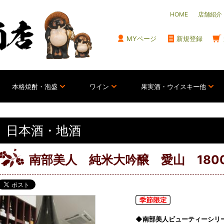
HOME
店舗紹介
MYページ
新規登録
本格焼酎・泡盛
ワイン
果実酒・ウイスキー他
日本酒・地酒
南部美人 純米大吟醸 愛山 1800m
◆南部美人ビューティーシリ