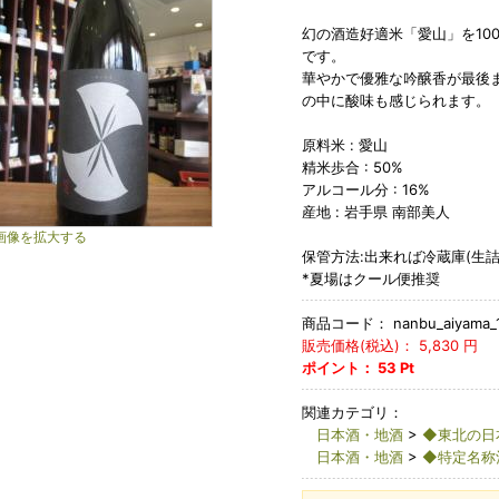
幻の酒造好適米「愛山」を10
です。
華やかで優雅な吟醸香が最後
の中に酸味も感じられます。
原料米 : 愛山
精米歩合 : 50%
アルコール分 : 16%
産地 : 岩手県 南部美人
画像を拡大する
保管方法:出来れば冷蔵庫(生詰
*夏場はクール便推奨
商品コード：
nanbu_aiyama_
販売価格(税込)：
5,830
円
ポイント：
53
Pt
関連カテゴリ：
日本酒・地酒
>
◆東北の日
日本酒・地酒
>
◆特定名称