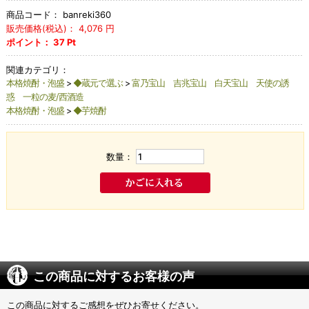
商品コード：
banreki360
販売価格(税込)：
4,076
円
ポイント：
37
Pt
関連カテゴリ：
本格焼酎・泡盛
>
◆蔵元で選ぶ
>
富乃宝山 吉兆宝山 白天宝山 天使の誘
惑 一粒の麦/西酒造
本格焼酎・泡盛
>
◆芋焼酎
数量：
この商品に対するお客様の声
この商品に対するご感想をぜひお寄せください。