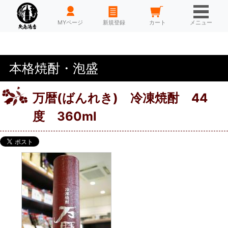
HOME
MYページ
新規登録
カート
メニュー
本格焼酎・泡盛
万暦(ばんれき) 冷凍焼酎 44
度 360ml