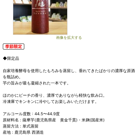
画像を拡大する
◆限定品
自家培養酵母を使用したもろみを蒸留し、垂れてきたばかりの濃厚な原酒
を瓶詰め。
芋の旨みが最も凝縮された一本です。
ほのかにピーチの香り、濃厚でありながら軽快な飲み口。
冷凍庫でキンキンに冷やしてお楽しみいただけます。
アルコール度数 : 44.5〜44.9度
原材料名 : 薩摩芋(鹿児島県産 黄金千貫)・米麹(国産米)
蒸留方法 : 単式蒸留
産地 : 鹿児島県 西酒造