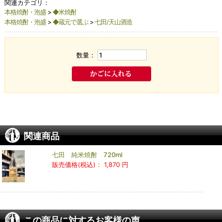
関連カテゴリ：
本格焼酎・泡盛
>
◆米焼酎
本格焼酎・泡盛
>
◆蔵元で選ぶ
>
七田/天山酒造
数量：
関連商品
七田 純米焼酎 720ml
販売価格(税込)：
1,870 円
この商品に対するお客様の声