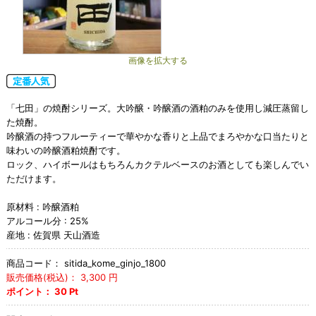
画像を拡大する
「七田」の焼酎シリーズ。大吟醸・吟醸酒の酒粕のみを使用し減圧蒸留し
た焼酎。
吟醸酒の持つフルーティーで華やかな香りと上品でまろやかな口当たりと
味わいの吟醸酒粕焼酎です。
ロック、ハイボールはもちろんカクテルベースのお酒としても楽しんでい
ただけます。
原材料 : 吟醸酒粕
アルコール分 : 25%
産地 : 佐賀県 天山酒造
商品コード：
sitida_kome_ginjo_1800
販売価格(税込)：
3,300
円
ポイント：
30
Pt