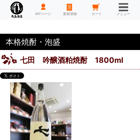
HOME
MYページ
新規登録
カート
メニュー
本格焼酎・泡盛
七田 吟醸酒粕焼酎 1800ml