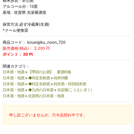
精米歩合 : 非公開
アルコール分 : 13度
産地 : 佐賀県 光栄菊酒造
保管方法:必ず冷蔵庫(生酒)
*クール便推奨
商品コード：
koueigiku_noon_720
販売価格(税込)：
2,200
円
ポイント：
20
Pt
関連カテゴリ：
日本酒・地酒
>
【季節のお酒】 夏酒特集
日本酒・地酒
>
◆特定名称酒
>
純米吟醸
日本酒・地酒
>
◆特定名称酒
>
純米酒・特別純米酒
日本酒・地酒
>
◆九州の日本酒
>
光栄菊(こうえいぎく)
日本酒・地酒
>
佐賀県の日本酒・地酒
申し訳ございませんが、只今品切れ中です。