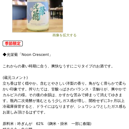
画像を拡大する
◆光栄菊「Noon Crescent」
これからの暑い時期に合う、爽快なうすにごりタイプのお酒です。
(蔵元コメント)
立ち香は甘く穏やか。含むとやさしい洋梨の香り。角がなく滑らかで柔ら
かい印象です。搾りたては、甘酸っぱさのバランス・舌触りが、爽やかで
カルピスの様。その後の余韻は、かすかな苦みで締まって消えてゆきま
す。瓶内二次発酵が進むともう少しガス感が増し、開栓せずに3ヶ月以上
冷蔵庫保管すると、ドライにはなりますが、シュワシュワとしたガス感も
お楽しみ頂けるはずです。
原料米 : 吟ぎんが 62% (麹米・掛米 一部に春陽)