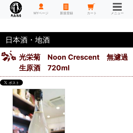
HOME
MYページ
新規登録
カート
メニュー
日本酒・地酒
光栄菊 Noon Crescent 無濾過
生原酒 720ml