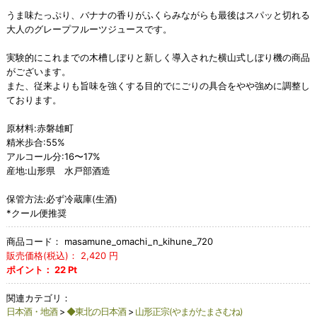
うま味たっぷり、バナナの香りがふくらみながらも最後はスパッと切れる
大人のグレープフルーツジュースです。
実験的にこれまでの木槽しぼりと新しく導入された横山式しぼり機の商品
がございます。
また、従来よりも旨味を強くする目的でにごりの具合をやや強めに調整し
ております。
原材料:赤磐雄町
精米歩合:55%
アルコール分:16〜17%
産地:山形県 水戸部酒造
保管方法:必ず冷蔵庫(生酒)
*クール便推奨
商品コード：
masamune_omachi_n_kihune_720
販売価格(税込)：
2,420
円
ポイント：
22
Pt
関連カテゴリ：
日本酒・地酒
>
◆東北の日本酒
>
山形正宗(やまがたまさむね)