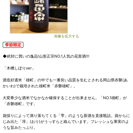
画像を拡大する
◆絶対に買いの逸品!山形正宗NO.1人気の花形酒!!!
「木槽しぼりver」
酒造好適米「雄町」の中でも一番良い品質を生むとされる岡山県赤磐(あ
かいわ)で栽培された雄町米「赤磐雄町」。
大変希少な酒米でなかなか確保することが出来ません。「NO.1雄町」が
「赤磐雄町」です。
袋採りによって滴り落ちてくる「雫」のような新酒を直接瓶詰。袋からに
じみ出た「滓」(おり)がうっすらと絡んでいます。フレッシュな果実のよ
うな旨みたっぷり。