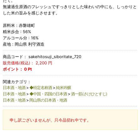
たて。
無濾過生原酒のフレッシュですっきりとした味わいの中にも、しっかりと
した米の旨みを感じさせます。
原料米 : 赤磐雄町
精米歩合 : 56%
アルコール分 : 16%
産地 : 岡山県 利守酒造
商品コード：
sakehitosuji_siboritate_720
販売価格(税込)：
2,200
円
ポイント：
0
Pt
関連カテゴリ：
日本酒・地酒
>
◆特定名称酒
>
純米吟醸
日本酒・地酒
>
◆中国・四国の日本酒
>
酒一筋(さけひとすじ)
日本酒・地酒
>
岡山県の日本酒・地酒
申し訳ございませんが、只今品切れ中です。