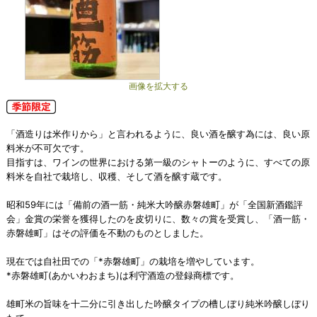
画像を拡大する
「酒造りは米作りから」と言われるように、良い酒を醸す為には、良い原
料米が不可欠です。
目指すは、ワインの世界における第一級のシャトーのように、すべての原
料米を自社で栽培し、収穫、そして酒を醸す蔵です。
昭和59年には「備前の酒一筋・純米大吟醸赤磐雄町」が「全国新酒鑑評
会」金賞の栄誉を獲得したのを皮切りに、数々の賞を受賞し、「酒一筋・
赤磐雄町」はその評価を不動のものとしました。
現在では自社田での「*赤磐雄町」の栽培を増やしています。
*赤磐雄町(あかいわおまち)は利守酒造の登録商標です。
雄町米の旨味を十二分に引き出した吟醸タイプの槽しぼり純米吟醸しぼり