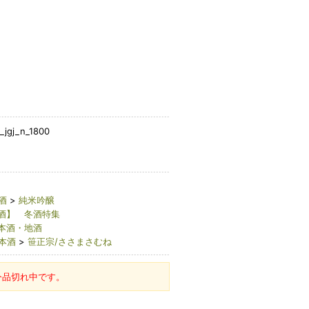
jgj_n_1800
酒
>
純米吟醸
酒】 冬酒特集
本酒・地酒
本酒
>
笹正宗/ささまさむね
今品切れ中です。