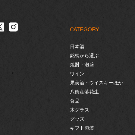
CATEGORY
日本酒
銘柄から選ぶ
焼酎・泡盛
ワイン
果実酒・ウイスキーほか
八街産落花生
食品
木グラス
グッズ
ギフト包装