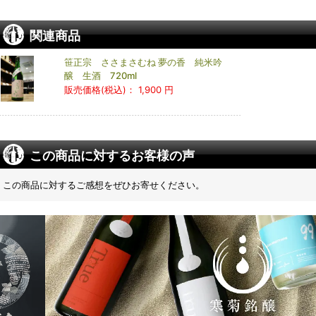
関連商品
笹正宗 ささまさむね 夢の香 純米吟
醸 生酒 720ml
販売価格(税込)：
1,900 円
この商品に対するお客様の声
この商品に対するご感想をぜひお寄せください。