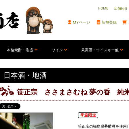
HOME
店舗紹介
MYページ
新規登録
本格焼酎・泡盛
ワイン
果実酒・ウイスキー他
日本酒・地酒
笹正宗 ささまさむね 夢の香 純米
笹正宗の福島県夢酵母を使用