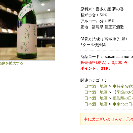
原料米 : 喜多方産 夢の香
精米歩合 : 50%
アルコール分 : 15%
産地 : 福島県 笹正宗酒造
保管方法:必ず冷蔵庫(生酒)
*クール便推奨
商品コード：
sasamasamune_
販売価格(税込)：
3,500
円
画像を拡大する
ポイント：
31
Pt
関連カテゴリ：
日本酒・地酒
>
◆特定名称
日本酒・地酒
>
【季節のお
日本酒・地酒
>
福島県の日
日本酒・地酒
>
◆東北の日
申し訳ございませんが、只