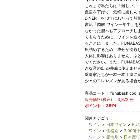
これまで私たちは「難しい」
敷居を下げて、気軽に楽しんで
DINER」を10年にわたって
書籍「図解 ワイン一年生」
なかった層へもアプローチし
てもらうために、ワインを造
ることにしました。FUNABAS
瓶詰めするため、成分が沈殿
人体に影響はありません。ぶ
でください。また、FUNABAS
きな音の出る機械は使えませ
醸造家たちが一本一本丁寧に
少々のヨレやズレがある場合
商品コード：
funabashicoq_a
販売価格(税込)：
3,872
円
ポイント：
35
Pt
関連カテゴリ：
ワイン
>
日本ワイン
>
FUN
ワイン
>
価格別
>
3,000円
ワイン
>
産地別
>
日本産ワ