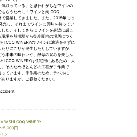
「気取っている」と思われがちなワインの
もらうために「ワインと肉 COQ
船橋で営業してきました。また、2015年には
を発売し、それまでワインに興味を持ってい
ました。そしてさらにワインを身近に感じ
る現場を船橋駅から徒歩圏内の場所につく
HI COQ WINERYのワインは濾過をせずに
したりにごりが発生したりしていますが、
どう本来の味わいや、酵母の旨みを楽しん
HI COQ WINERYは住宅街にあるため、大
ん。そのためほとんどの工程が手作業で、
造っています。手作業のため、ラベルに
がありますが、ご容赦ください。
ccident
ABASHI COQ WINERY
〜5,000円
イン