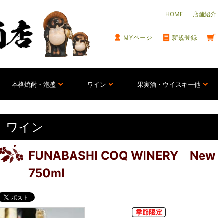
HOME
店舗紹介
MYページ
新規登録
本格焼酎・泡盛
ワイン
果実酒・ウイスキー他
ワイン
FUNABASHI COQ WINERY Ne
750ml