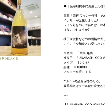
◆千葉県船橋市に誕生した都市
書籍「図解 ワイン一年生」
イナリーが誕生しました!
ワイン好きの方であればこの
はないでしょうか?
柚子や蜜柑などの和柑橘の香
いろいろな和食とお楽しみく
原産国: 千葉県 船橋
造り手: FUNABASHI COQ W
画像を拡大する
タイプ: オレンジ
品種: 甲州100%
アルコール度: 11%
*ワインの品質保持のため、
夏季配送はクール便に変更さ
---
【FUNABASHI COQ WINA