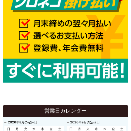
営業日カレンダー
2026年8月の定休日
2026年9月の定休日
日
月
火
水
木
金
土
日
月
火
水
木
金
土