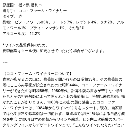
原産国: 栃木県 足利市
造り手: ココ・ファーム・ワイナリー
タイプ: 赤
品種: ピノ・ノワール83%、ノートン7%、レゲント4%、タナ2%、アル
モノワール1%、プティ・マンサン1%、その他2%
アルコール度: 12.2%
*ワインの品質保持のため、
夏季配送はクール便に変更させていただく場合がございます。
---
【ココ・ファーム・ワイナリーについて】
青空が広がるこの山に、葡萄畑が開かれたのは昭和33年。その葡萄畑の
麓にこころみ学園が設立されたのは昭和44年、ココ・ファーム・ワイナ
リーができたのは昭和55年。1950年代、計算や読み書きが苦手な中学生
たちとその担任教師によって開かれた山の葡萄畑は、開墾以来除草剤が撒
かれたことがありません。1980年この山の麓に誕生したココ・ファー
ム・ワイナリーは、1984年からワインづくりをスタート。現在、自家畑
では化学肥料や除草剤は一切使わず、醸造場では野生酵母による自然な醗
酵を中心に100%日本の葡萄からワインを醸造。ビン内二次醗酵のスパー
クリングワインからデザートワインまで、“こんなワインになりたい”とい