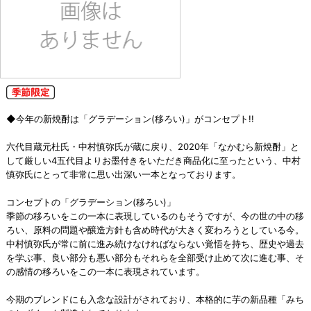
◆今年の新焼酎は「グラデーション(移ろい)」がコンセプト!!
六代目蔵元杜氏・中村慎弥氏が蔵に戻り、2020年「なかむら新焼酎」と
して厳しい4五代目よりお墨付きをいただき商品化に至ったという、中村
慎弥氏にとって非常に思い出深い一本となっております。
コンセプトの「グラデーション(移ろい)」
季節の移ろいをこの一本に表現しているのもそうですが、今の世の中の移
ろい、原料の問題や醸造方針も含め時代が大きく変わろうとしている今。
中村慎弥氏が常に前に進み続けなければならない覚悟を持ち、歴史や過去
を学ぶ事、良い部分も悪い部分もそれらを全部受け止めて次に進む事、そ
の感情の移ろいをこの一本に表現されています。
今期のブレンドにも入念な設計がされており、本格的に芋の新品種「みち