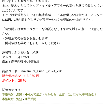
のしずく」も製造されております。
また、味わいとしてトップ・ミドル・アフターの変化を感じて楽しんでい
ただきたいです。
トップは新焼酎ならではの無濾過感、ミドルは優しい口当たり、アフター
にはFlara感が顔をだしそのグラデーションが面白い仕上がりです。
「新焼酎」は大変デリケートな酒質となりますので以下の点にご注意くだ
さい。
・冷暗所での保管をお願いします
・開封後はお早めにお召し上がりください
原材料 : さつまいも、米麹
アルコール分 : 25%
産地 : 鹿児島県 中村酒造場
商品コード：
nakamura_sinshu_2024_720
販売価格(税込)：
3,080
円
ポイント：
28
Pt
関連カテゴリ：
本格焼酎・泡盛
>
◆蔵元で選ぶ
>
なかむら 玉露 なかむら穣/中村酒造場
本格焼酎・泡盛
>
◆芋焼酎