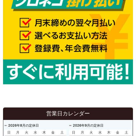
営業日カレンダー
2026年8月の定休日
2026年9月の定休日
日
月
火
水
木
金
土
日
月
火
水
木
金
土