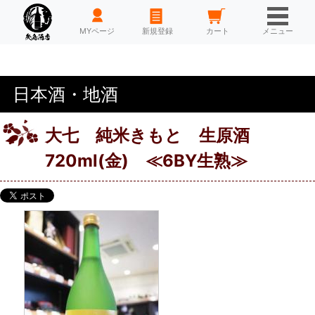
HOME
MYページ
新規登録
カート
メニュー
日本酒・地酒
大七 純米きもと 生原酒
720ml(金) ≪6BY生熟≫