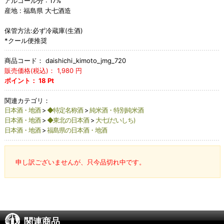
アルコール分 : 17%
産地 : 福島県 大七酒造
保管方法:必ず冷蔵庫(生酒)
*クール便推奨
商品コード：
daishichi_kimoto_jmg_720
販売価格(税込)：
1,980
円
ポイント：
18
Pt
関連カテゴリ：
日本酒・地酒
>
◆特定名称酒
>
純米酒・特別純米酒
日本酒・地酒
>
◆東北の日本酒
>
大七(だいしち)
日本酒・地酒
>
福島県の日本酒・地酒
申し訳ございませんが、只今品切れ中です。
関連商品