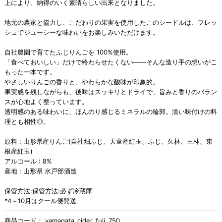
上により、納得のいく素晴らしい出来となりました。
地元の農家と協力し、こだわりの果実を使用したこのシードルは、フレッ
シュでジューシーな味わいをお楽しみいただけます。
自社農園で育てたふじりんごを 100%使用。
「食べておいしい」だけで終わらせたくない——そんな造り手の想いがこ
もった一本です。
やさしいりんごの香りと、やわらかな酸味が印象的。
果実感を残しながらも、後味はスッキリとドライで、旨みと香りのバラン
スが心地よく整っています。
透明感のある味わいに、ほんのり感じるミネラルの輪郭。淡い味付けの料
理とも相性◎。
原料 : 山形県産りんご(自社畑ふじ、天童産紅玉、ふじ、久林、王林、東
根産紅玉)
アルコール : 8%
産地 : 山形県 水戸部酒造
保管方法:保管方法:必ず冷蔵庫
*4～10月はクール便発送
商品コード：
yamagata_cider_fuji_750