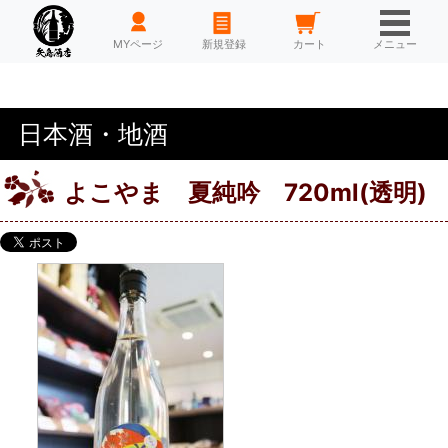
HOME
MYページ
新規登録
カート
メニュー
日本酒・地酒
よこやま 夏純吟 720ml(透明)