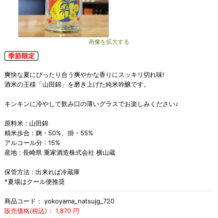
画像を拡大する
爽快な夏にぴったり合う爽やかな香りにスッキリ切れ味!
酒米の王様「山田錦」を磨き上げた純米吟醸です。
キンキンに冷やして飲み口の薄いグラスでお楽しみください♪
原料米 : 山田錦
精米歩合 : 麹・50%、掛・55%
アルコール分 : 15%
産地 : 長崎県 重家酒造株式会社 横山蔵
保管方法 : 出来れば冷蔵庫
*夏場はクール便推奨
商品コード：
yokoyama_natsujg_720
販売価格(税込)：
1,870
円