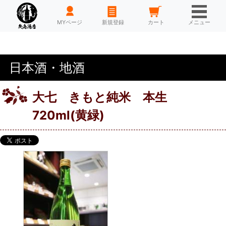
HOME
MYページ
新規登録
カート
メニュー
日本酒・地酒
大七 きもと純米 本生
720ml(黄緑)