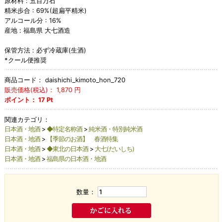
原材料 : 五百万石
精米歩合 : 69%(超扁平精米)
アルコール分 : 16%
産地 : 福島県 大七酒造
保管方法 : 必ず冷蔵庫(生酒)
*クール便推奨
商品コード：
daishichi_kimoto_hon_720
販売価格(税込)：
1,870
円
ポイント：
17
Pt
関連カテゴリ：
日本酒・地酒
>
◆特定名称酒
>
純米酒・特別純米酒
日本酒・地酒
>
【季節のお酒】 春酒特集
日本酒・地酒
>
◆東北の日本酒
>
大七(だいしち)
日本酒・地酒
>
福島県の日本酒・地酒
数量：