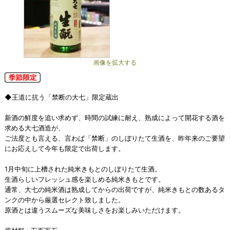
画像を拡大する
◆王道に抗う「禁断の大七」限定蔵出
新酒の鮮度を追い求めず、時間の試練に耐え、熟成によって開花する酒を
求める大七酒造が、
ご法度とも言える、言わば「禁断」のしぼりたて生酒を、昨年来のご要望
にお応えして今年も限定で出荷します。
1月中旬に上槽された純米きもとのしぼりたて生酒。
生酒らしいフレッシュ感を楽しめる純米きもとです。
通常、大七の純米酒は熟成してからの出荷ですが、純米きもとの数あるタ
ンクの中から厳選セレクト致しました。
原酒とは違うスムーズな美味しさをお楽しみいただけます。