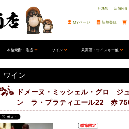
HOME
店舗紹介
MYページ
新規登録
本格焼酎・泡盛
ワイン
果実酒・ウイスキー他
ワイン
ドメーヌ・ミッシェル・グロ ジ
ン ラ・プラティエール22 赤 750