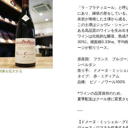
「ラ・プラティエール」と呼
にあり、錘状の形をしている
灰岩が堆積した土壌から成る
この土壌はジュヴレ・シャン
ある高品質のワインを生み出
ワインは伝統的な醸造、熟成方
30%)。畑面積0.33ha、平均
ージが初リリース。
原産国: フランス ブルゴー
ンベルタン
造り手: ドメーヌ・ミッシェ
画像を拡大する
タイプ: 赤・ミディアム
品種: ピノ・ノワール100%
*ワインの品質保持のため、
夏季配送はクール便に変更さ
---
【ドメーヌ・ミッシェル・グ
ヴォーヌ・ロマネを代表する