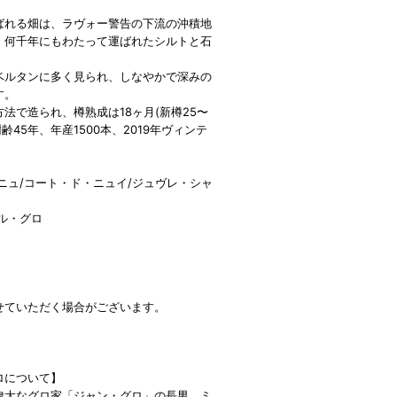
ばれる畑は、ラヴォー警告の下流の沖積地
。何千年にもわたって運ばれたシルトと石
。
ベルタンに多く見られ、しなやかで深みの
す。
法で造られ、樽熟成は18ヶ月(新樽25〜
樹齢45年、年産1500本、2019年ヴィンテ
ニュ/コート・ド・ニュイ/ジュヴレ・シャ
ル・グロ
せていただく場合がございます。
ロについて】
偉大なグロ家「ジャン・グロ」の長男、ミ