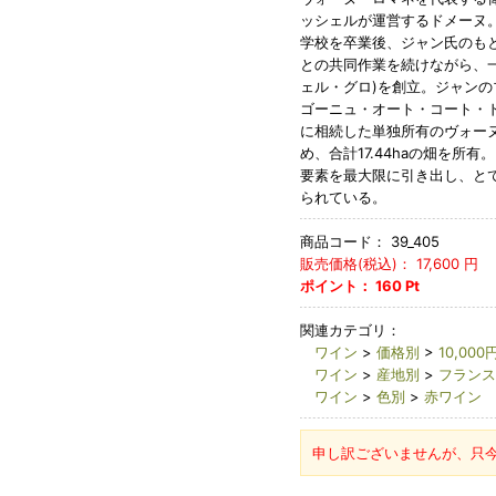
ッシェルが運営するドメーヌ。
学校を卒業後、ジャン氏のもと
との共同作業を続けながら、
ェル・グロ)を創立。ジャンの
ゴーニュ・オート・コート・ド
に相続した単独所有のヴォー
め、合計17.44haの畑を所
要素を最大限に引き出し、と
られている。
商品コード：
39_405
販売価格(税込)：
17,600
円
ポイント：
160
Pt
関連カテゴリ：
ワイン
>
価格別
>
10,000
ワイン
>
産地別
>
フランス
ワイン
>
色別
>
赤ワイン
申し訳ございませんが、只