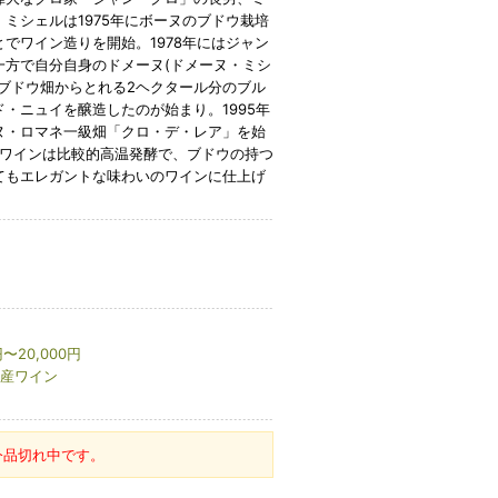
ミシェルは1975年にボーヌのブドウ栽培
でワイン造りを開始。1978年にはジャン
一方で自分自身のドメーヌ(ドメーヌ・ミシ
ブドウ畑からとれる2ヘクタール分のブル
・ニュイを醸造したのが始まり。1995年
ヌ・ロマネ一級畑「クロ・デ・レア」を始
有。ワインは比較的高温発酵で、ブドウの持つ
てもエレガントな味わいのワインに仕上げ
円〜20,000円
産ワイン
今品切れ中です。