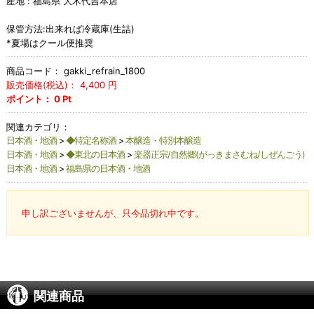
産地 : 福島県 大木代吉本店
保管方法:出来れば冷蔵庫(生詰)
*夏場はクール便推奨
商品コード：
gakki_refrain_1800
販売価格(税込)：
4,400
円
ポイント：
0
Pt
関連カテゴリ：
日本酒・地酒
>
◆特定名称酒
>
本醸造・特別本醸造
日本酒・地酒
>
◆東北の日本酒
>
楽器正宗/自然郷(がっきまさむね/しぜんごう)
日本酒・地酒
>
福島県の日本酒・地酒
申し訳ございませんが、只今品切れ中です。
関連商品