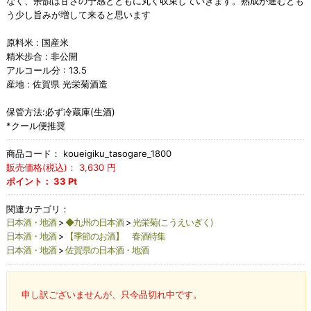
なく、余韻は甘さの予感とともに丸く収束していきます。熟成が進むとも
う少し旨みが増して来ると思います
原料米 : 国産米
精米歩合 : 非公開
アルコール分 : 13.5
産地 : 佐賀県 光栄菊酒造
保管方法:必ず冷蔵庫(生酒)
*クール便推奨
商品コード：
koueigiku_tasogare_1800
販売価格(税込)：
3,630
円
ポイント：
33
Pt
関連カテゴリ：
日本酒・地酒
>
◆九州の日本酒
>
光栄菊(こうえいぎく)
日本酒・地酒
>
【季節のお酒】 春酒特集
日本酒・地酒
>
佐賀県の日本酒・地酒
申し訳ございませんが、只今品切れ中です。