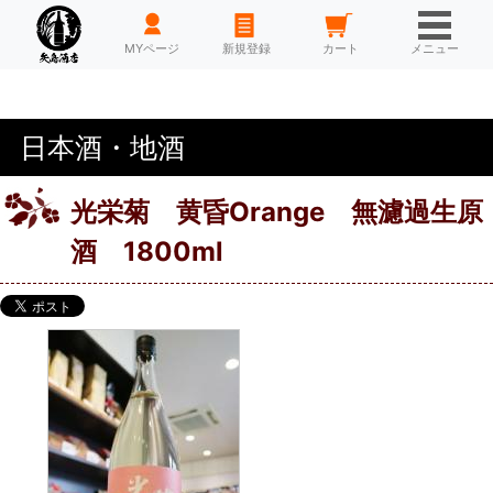
HOME
MYページ
新規登録
カート
メニュー
日本酒・地酒
光栄菊 黄昏Orange 無濾過生原
酒 1800ml