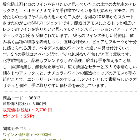
酸化防止剤ゼロのワインを造りたいと思っていたこの土地の大地主のアレ
ックスと、ビオディナミで全て手作業でワインを造り始めた アモス。自
分たちの土地でその共通の思いから二人が手を組み2018年からスタート
させたのがこのSINプロジェクトです。醸造はアモスによるもっと幅広い
レンジのワインを造りたいと思っていたインスピレーションとアーティス
ティックな部分が反映されています。 彼らのワインの美しい特徴は、飲
み易く品種の特徴を表現しつつ、直球な味わい、ピュアなフルーツが十分
に感じられる所で、ペネデスの他のワインと の違いを見せ付けていま
す。SINの意味はスペイン語で、“それ以外ない”“無し”と言う意味です。
化学肥料無し、品種もブレンドなしの1品種、醸造は手を加えること無
し、添加物無し、酸化防止剤ゼロ。広く清潔なセラーと広大で素晴らしい
畑をもつアレックスと、ナチュラルワインの醸造のトップのアモスが手を
組むことで、エントリーレベルのナチュラルワインとして素晴らしいクオ
リティと個性、手に取りやすい価格帯を表現しています。
商品コード：
36313
通常価格(税込)：
3,190
円
販売価格(税込)：
2,790
円
ポイント：
25
Pt
関連カテゴリ：
ワイン
>
価格別
>
〜3,000円