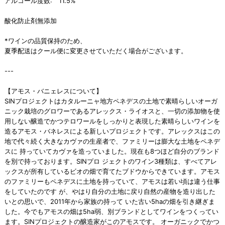
アルコール度数: 11.5%
酸化防止剤無添加
*ワインの品質保持のため、
夏季配送はクール便に変更させていただく場合がございます。
---
【アモス・バニェレスについて】
SINプロジェクトはカタルーニャ地方ペネデスの土地で素晴らしいオーガ
ニック栽培のグロワーであるアレックス・ライオスと、一切の添加物を使
用しない醸造でかつテロワールをしっかりと表現した素晴らしいワインを
造るアモス・バネレスによる新しいプロジェクトです。アレックスはこの
地で代々続く大きなカヴァの生産者で、ファミリーは膨大な土地をペネデ
スに 持っていてカヴァを造っていました。現在も8つほど自分のブランド
を別で持っております。SINプロ ジェクトのワイン3種類は、すべてアレ
ックスが所有しているビオの畑で育てたブドウからできています。アモス
のファミリーもペネデスに土地を持っていて、アモスは若い頃は違う仕事
をしていたのです が、やはり自分の土地に戻り自然の産物を造り出した
いとの思いで、2011年から家族の持って いた古い5haの畑を引き継ぎま
した。今でもアモスの畑は5ha弱、別ブランドとしてワインをつくってい
ます。SINプロジェクトの醸造家がこのアモスです。 オーガニックでかつ