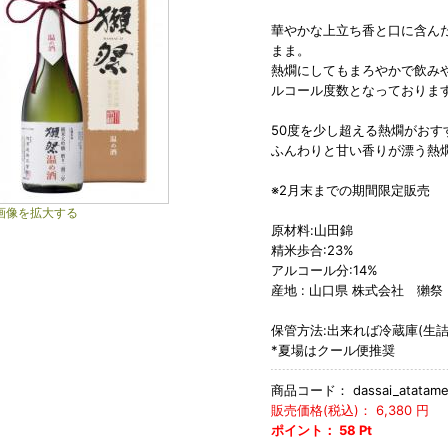
華やかな上立ち香と口に含ん
まま。
熱燗にしてもまろやかで飲み
ルコール度数となっておりま
50度を少し超える熱燗がおす
ふんわりと甘い香りが漂う熱
※2月末までの期間限定販売
画像を拡大する
原材料:山田錦
精米歩合:23%
アルコール分:14%
産地 : 山口県 株式会社 獺祭
保管方法:出来れば冷蔵庫(生詰
*夏場はクール便推奨
商品コード：
dassai_atatam
販売価格(税込)：
6,380
円
ポイント：
58
Pt