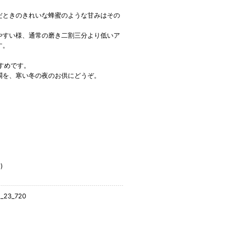
だときのきれいな蜂蜜のような甘みはその
やすい様、通常の磨き二割三分より低いア
す。
すめです。
燗を、寒い冬の夜のお供にどうぞ。
)
e_23_720