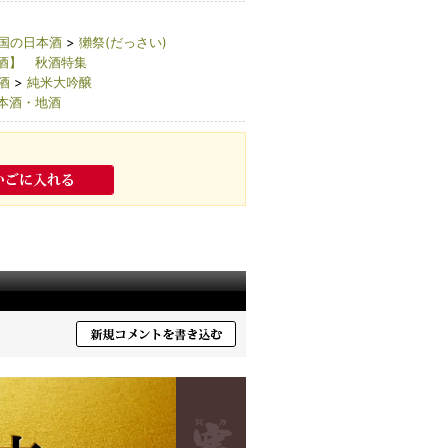
国の日本酒
>
獺祭(だっさい)
酒】 秋酒特集
酒
>
純米大吟醸
本酒・地酒