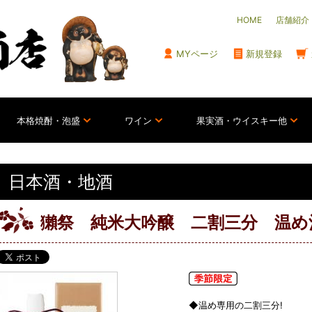
HOME
店舗紹介
MYページ
新規登録
本格焼酎・泡盛
ワイン
果実酒・ウイスキー他
日本酒・地酒
獺祭 純米大吟醸 二割三分 温め酒
◆温め専用の二割三分!