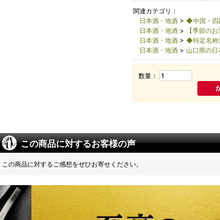
関連カテゴリ：
日本酒・地酒
>
◆中国・四
日本酒・地酒
>
【季節のお
日本酒・地酒
>
◆特定名称
日本酒・地酒
>
山口県の日
数量：
この商品に対するお客様の声
この商品に対するご感想をぜひお寄せください。