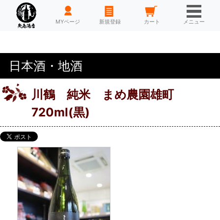
HOME
MYページ
新規登録
カート
メニュー
日本酒・地酒
川鶴 純米 まめ農園雄町
720ml(黒)