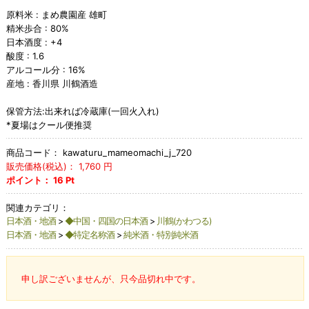
原料米 : まめ農園産 雄町
精米歩合 : 80%
日本酒度 : +4
酸度 : 1.6
アルコール分 : 16%
産地 : 香川県 川鶴酒造
保管方法:出来れば冷蔵庫(一回火入れ)
*夏場はクール便推奨
商品コード：
kawaturu_mameomachi_j_720
販売価格(税込)：
1,760
円
ポイント：
16
Pt
関連カテゴリ：
日本酒・地酒
>
◆中国・四国の日本酒
>
川鶴(かわつる)
日本酒・地酒
>
◆特定名称酒
>
純米酒・特別純米酒
申し訳ございませんが、只今品切れ中です。