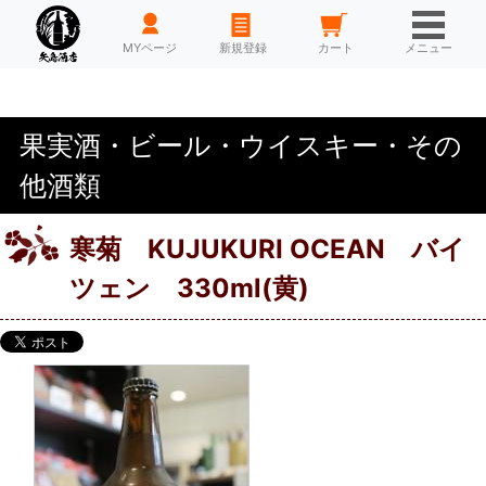
HOME
MYページ
新規登録
カート
メニュー
果実酒・ビール・ウイスキー・その
他酒類
寒菊 KUJUKURI OCEAN バイ
ツェン 330ml(黄)