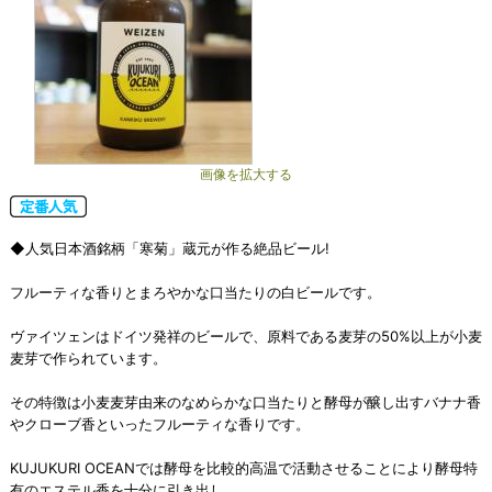
画像を拡大する
◆人気日本酒銘柄「寒菊」蔵元が作る絶品ビール!
フルーティな香りとまろやかな口当たりの白ビールです。
ヴァイツェンはドイツ発祥のビールで、原料である麦芽の50%以上が小麦
麦芽で作られています。
その特徴は小麦麦芽由来のなめらかな口当たりと酵母が醸し出すバナナ香
やクローブ香といったフルーティな香りです。
KUJUKURI OCEANでは酵母を比較的高温で活動させることにより酵母特
有のエステル香を十分に引き出し