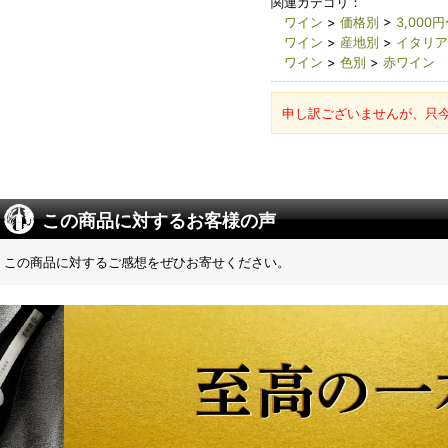
関連カテゴリ：
ワイン
>
価格別
>
3,000円
ワイン
>
産地別
>
イタリア
ワイン
>
色別
>
赤ワイン
申し訳ございませんが、只
この商品に対するお客様の声
この商品に対するご感想をぜひお寄せください。