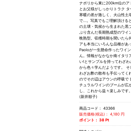
ナポリから東に200km位のア
とお父様がしっかりトラク 
寒暖の差が激しく、火山性土
で...。写真でもご理解頂
の土壌・気候から生まれた黒フ
ぷり含んだ長期熟成型のワ
晩熟型。収穫時期を聞いたら何と白
アも本当にいろんな品種があっ
Paoloが一生懸命作ったワ
ん。情報がなかなか南イタリア
い!とサンプルを持ってわざ
から色々学んだようです。 
わざお酢の散布も手伝ってくれ
のでその辺はアウンの呼吸で
チュラルワインのブームが
し、これから益々楽しみです
(新井順子)
商品コード：
43366
販売価格(税込)：
4,180
円
ポイント：
38
Pt