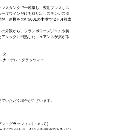
レスタンクで一晩醸し、翌朝プレスしス
ら一度ワインだけを取り出しステンレスタ
、新樽を含む500Lの木樽で12ヶ月熟成
トの外観から、フランボワーズジャムや焚
アタックに円熟したニュアンスが拡がる
ータ
ンナ・デレ・グラッツィエ
せていただく場合がございます。
デレ・グラッツィエについて】
47%が山地、45%が丘陵地であるバジ