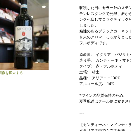
収穫した日にセラー外のステン
テンレスタンクで発酵、澱か
ンクへ戻しマロラクティック発酵
しました。
粘性のあるブラックガーネッ
き火のアロマ、しっかりとした
フルボディです。
原産国: イタリア バジリカ
造り手: カンティーネ・マド
タイプ: 赤・フルボディ
土壌: 粘土
画像を拡大する
品種: アリアニコ100%
アルコール度: 14%
*ワインの品質保持のため、
夏季配送はクール便に変更さ
---
【カンティーネ・マドンナ・
イタリアの中でも南の産地、 州の