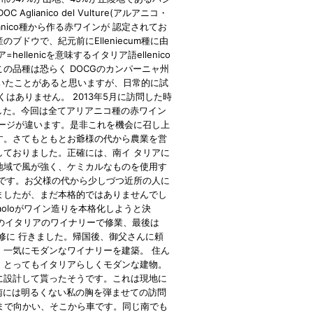
glianico del Vulture(アルアニコ・
lianico種から作る赤ワインが 認定されてお
゙ドウで、紀元前にElleniecum種に由
ellenicを意味するイタリア語ellenico
この品種は恐らく DOCGのカンパーニャ州
゙は聞いたことがあると思いますが、日常的に試
はありません。 2013年5月に訪問した時
した。今回は全てアリアニコ種の赤ワイン
テージが違います。是非これを機会に召し上
す。さてもともとお爺様の代から農業を営
しておりました。正確には、南イ タリアに
地域で風が強く、ケミカルなものを使用す
です。お父様の代から少しづつ近所の人に
たが、まだ本格的ではありませんでし
aoloがワイン造りを本格化しようと決
つかのイタリアのワイナリーで修業、最後は
イン研修に 行きました。帰国後、御父さんに頼
一気にモダンなワイナリーを建築。 住ん
す。とってもイタリアらしくモダンな建物。
彼に設計して貰ったそうです。これは現地に
の南には明るくない私の胸を弾ませての訪問
riまで向かい、そこから車です。同じ南でも