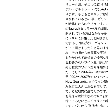
リカータ州、そこに位置 するDOC A
デル・ヴルトゥーレ)ではAg
ります。もともとギリシア原産のフ
来されているとの 事。ギリシア=h
が転化したものだそうです。
のTaurasi(タウラージ)て
飲され ている方はなかなか多く
にDOCGに昇格したと聞きま
です が、醸造方法・ヴィン
がって頂けましたらと思いま
み、その頃から無農薬を実践
もかかわらず高標高の冷涼な
る必要のないワイン産 地なの
売る程度のワイン造りを始めまし
た。そして2007年23歳の時P
意!2002〜2007年にいく
New Zealandにまでワ
み銀行に大きなお金を借りて、
でいる敷地内に建てたので
お兄様が設計士なので全て
行ってみないと...イタリア
です。パリから 飛行機でBa