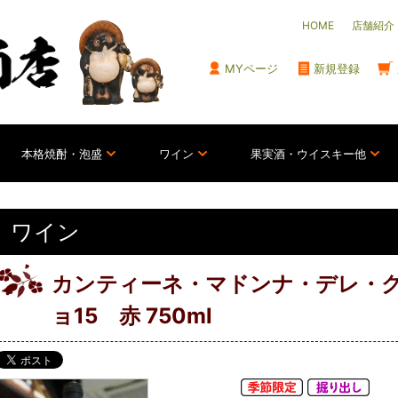
HOME
店舗紹介
MYページ
新規登録
本格焼酎・泡盛
ワイン
果実酒・ウイスキー他
ワイン
カンティーネ・マドンナ・デレ・
ョ15 赤 750ml