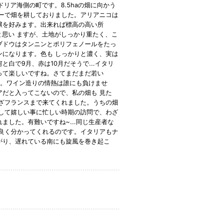
ドリア海側の町です。8.5haの畑に向かう
ターで畑を耕しておりました。アリアニコは
壌を好みます。出来れば標高の高い所
けると思い ますが、土地がしっかり重たく、こ
゙ドウはタンニンとポリフェノールをたっ
インになります。色も しっかりと濃く、実は
で9月、赤は10月だそうで...イタリ
て楽しいですね。さてまだまだ若い
イン。ワイン造りの情熱は誰にも負けませ
だと入ってこないので、私の畑も 見た
わざフランスまで来てくれました。うちの畑
そして嬉しい事に忙しい時期の訪問で、わざ
ました。有難いですね~...同じ生産者な
 良く分かってくれるのです。イタリアもナ
広がり、遅れている南にも旋風を巻き起こ
。