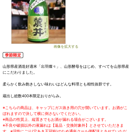
画像を拡大する
山形県産酒造好適米「出羽燦々」、山形酵母をはじめ、すべてを山形県産
にこだわりました。
柔らかく飲み飽きしない味わいはどんな料理とも相性抜群です。
蔵出し総数400本限定おりがらみ。
※こちらの商品は、キャップにガス抜き用の穴が開いています。お酒がこ
ぼれますので決して横に倒さないでください。
※商品の性質上、縦置きでもお酒が漏れる場合がございます。
※不良や破損以外の液漏れは【返品・交換対象外】とさせていただきま
す。※活性にごり(穴あき王冠栓)のため通年クール便配送とさせていただ