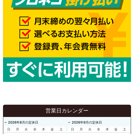
営業日カレンダー
2026年8月の定休日
2026年9月の定休日
日
月
火
水
木
金
土
日
月
火
水
木
金
土