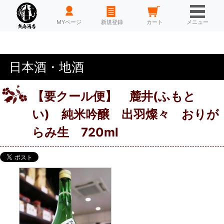
HOME
MYページ
新規登録
カート
メニュー
日本酒・地酒
【要クール便】 麓井(ふもと
い) 純米吟醸 出羽燦々 おりが
らみ生 720ml