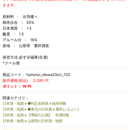
きます。
原材料 : 出羽燦々
精米歩合 : 55%
日本酒度 : +3
酸度 : 1.5
アルール分 : 16%
産地 : 山形県 麓井酒造
保管方法:必ず冷蔵庫(生酒)
*クール便
商品コード：
fumotoi_dewa33ori_720
販売価格(税込)：
2,090
円
ポイント：
19
Pt
関連カテゴリ：
日本酒・地酒
>
◆特定名称酒
>
純米吟醸
日本酒・地酒
>
◆東北の日本酒
>
麓井(ふもとい)
日本酒・地酒
>
【季節のお酒】 冬酒特集
日本酒・地酒
>
山形県の日本酒・地酒