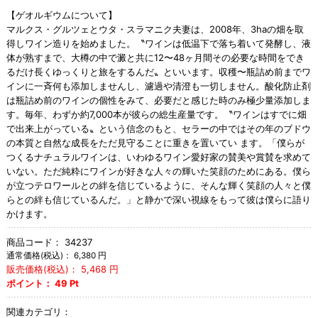
【ゲオルギウムについて】
マルクス・グルツェとウタ・スラマニク夫妻は、2008年、3haの畑を取
得しワイン造りを始めました。〝ワインは低温下で落ち着いて発酵し、液
体が熟すまで、大樽の中で澱と共に12〜48ヶ月間その必要な時間をでき
るだけ長くゆっくりと旅をするんだ〟といいます。収穫〜瓶詰め前までワ
インに一斉何も添加しませんし、濾過や清澄も一切しません。酸化防止剤
は瓶詰め前のワインの個性をみて、必要だと感じた時のみ極少量添加しま
す。毎年、わずか約7,000本が彼らの総生産量です。〝ワインはすでに畑
で出来上がっている〟という信念のもと、セラーの中ではその年のブドウ
の本質と自然な成長をただ見守ることに重きを置いてい ます。「僕らが
つくるナチュラルワインは、いわゆるワイン愛好家の賛美や賞賛を求めて
いない。ただ純粋にワインが好きな人々の輝いた笑顔のためにある。僕ら
が立つテロワールとの絆を信じているように、そんな輝く笑顔の人々と僕
らとの絆も信じているんだ。」と静かで深い視線をもって彼は僕らに語り
かけます。
商品コード：
34237
通常価格(税込)：
6,380
円
販売価格(税込)：
5,468
円
ポイント：
49
Pt
関連カテゴリ：