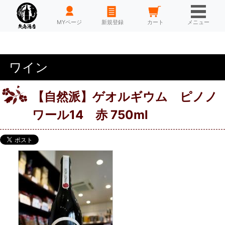
HOME
MYページ
新規登録
カート
メニュー
ワイン
【自然派】ゲオルギウム ピノノ
ワール14 赤 750ml