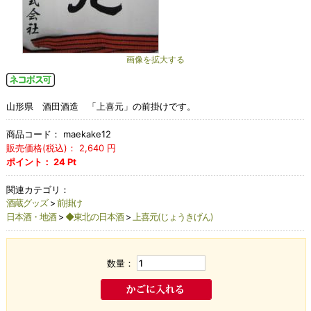
画像を拡大する
山形県 酒田酒造 「上喜元」の前掛けです。
商品コード：
maekake12
販売価格(税込)：
2,640
円
ポイント：
24
Pt
関連カテゴリ：
酒蔵グッズ
>
前掛け
日本酒・地酒
>
◆東北の日本酒
>
上喜元(じょうきげん)
数量：