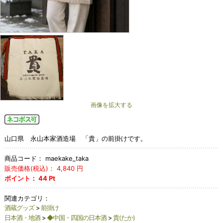
画像を拡大する
山口県 永山本家酒造場 「貴」の前掛けです。
商品コード：
maekake_taka
販売価格(税込)：
4,840
円
ポイント：
44
Pt
関連カテゴリ：
酒蔵グッズ
>
前掛け
日本酒・地酒
>
◆中国・四国の日本酒
>
貴(たか)