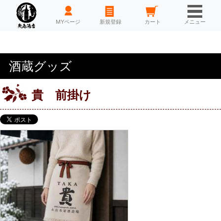
HOME
MYページ
新規登録
カート
メニュー
酒蔵グッズ
貴 前掛け