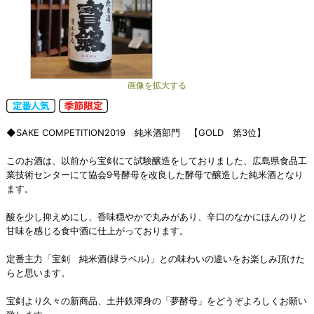
画像を拡大する
◆SAKE COMPETITION2019 純米酒部門 【GOLD 第3位】
このお酒は、以前から宝剣にて試験醸造をしておりました、広島県食品工
業技術センターにて協会9号酵母を改良した酵母で醸造した純米酒となり
ます。
酸を少し抑えめにし、香味穏やかで丸みがあり、辛口のなかにほんのりと
甘味を感じる食中酒に仕上がっております。
定番主力「宝剣 純米酒(緑ラベル)」との味わいの違いをお楽しみ頂けた
らと思います。
宝剣より久々の新商品、土井鉄渾身の「夢酵母」をどうぞよろしくお願い