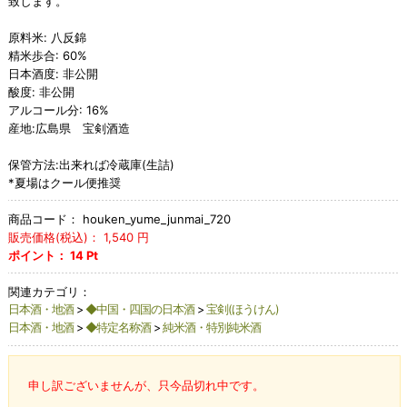
致します。
原料米: 八反錦
精米歩合: 60%
日本酒度: 非公開
酸度: 非公開
アルコール分: 16%
産地:広島県 宝剣酒造
保管方法:出来れば冷蔵庫(生詰)
*夏場はクール便推奨
商品コード：
houken_yume_junmai_720
販売価格(税込)：
1,540
円
ポイント：
14
Pt
関連カテゴリ：
日本酒・地酒
>
◆中国・四国の日本酒
>
宝剣(ほうけん)
日本酒・地酒
>
◆特定名称酒
>
純米酒・特別純米酒
申し訳ございませんが、只今品切れ中です。