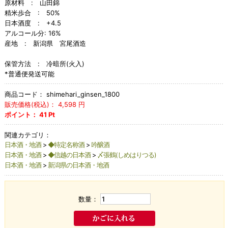
原材料 : 山田錦
精米歩合 : 50%
日本酒度 : +4.5
アルコール分: 16%
産地 : 新潟県 宮尾酒造
保管方法 : 冷暗所(火入)
*普通便発送可能
商品コード：
shimehari_ginsen_1800
販売価格(税込)：
4,598
円
ポイント：
41
Pt
関連カテゴリ：
日本酒・地酒
>
◆特定名称酒
>
吟醸酒
日本酒・地酒
>
◆信越の日本酒
>
〆張鶴(しめはりつる)
日本酒・地酒
>
新潟県の日本酒・地酒
数量：