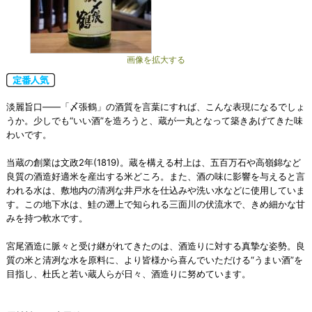
画像を拡大する
淡麗旨口――「〆張鶴」の酒質を言葉にすれば、こんな表現になるでしょ
うか。少しでも“いい酒”を造ろうと、蔵が一丸となって築きあげてきた味
わいです。
当蔵の創業は文政2年(1819)。蔵を構える村上は、五百万石や高嶺錦など
良質の酒造好適米を産出する米どころ。また、酒の味に影響を与えると言
われる水は、敷地内の清冽な井戸水を仕込みや洗い水などに使用していま
す。この地下水は、鮭の遡上で知られる三面川の伏流水で、きめ細かな甘
みを持つ軟水です。
宮尾酒造に脈々と受け継がれてきたのは、酒造りに対する真摯な姿勢。良
質の米と清冽な水を原料に、より皆様から喜んでいただける“うまい酒”を
目指し、杜氏と若い蔵人らが日々、酒造りに努めています。