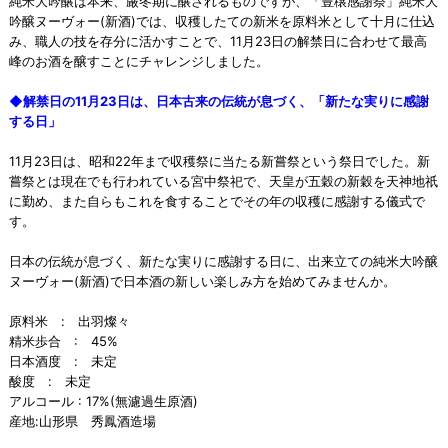
純米大吟醸は本来、厳冬期に醸されるものですが、「豊穣感謝祭」純米大
吟醸ヌーヴォー(新酒)では、収穫したての新米を原料米として十月に仕込
み、職人の技を存分に活かすことで、11月23日の解禁日に合わせて最高
峰のお酒を醸すことにチャレンジしました。
◆解禁日の11月23日は、日本古来の伝統が息づく、「新たな実りに感謝
する日」
11月23日は、昭和22年まで収穫祭に当たる新嘗祭という祭日でした。新
嘗祭とは現在でも行われている宮中祭祀で、天皇が五穀の新穀を天神地祇
に勤め、また自らもこれを食することでその年の収穫に感謝する儀式で
す。
日本の伝統が息づく、新たな実りに感謝する日に、出来立ての純米大吟醸
ヌーヴォー(新酒)で日本酒の新しい楽しみ方を始めてみませんか。
原料米 : 出羽燦々
精米歩合 : 45%
日本酒度 : 未定
酸度 : 未定
アルコール : 17%(無濾過生原酒)
産地:山形県 秀鳳酒造場