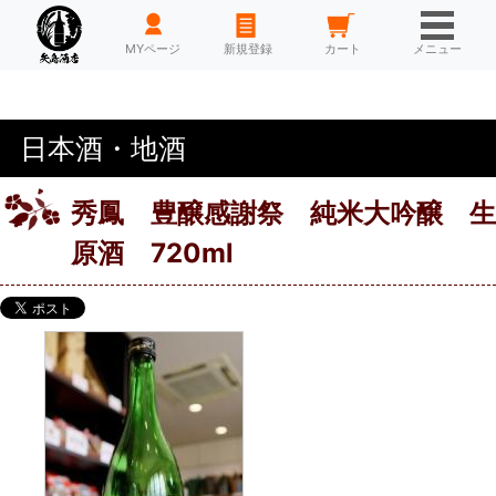
HOME
MYページ
新規登録
カート
メニュー
日本酒・地酒
秀鳳 豊醸感謝祭 純米大吟醸 生
原酒 720ml