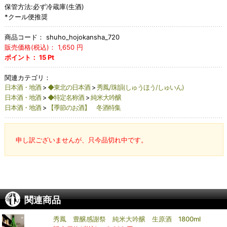
保管方法:必ず冷蔵庫(生酒)
*クール便推奨
商品コード：
shuho_hojokansha_720
販売価格(税込)：
1,650
円
ポイント：
15
Pt
関連カテゴリ：
日本酒・地酒
>
◆東北の日本酒
>
秀鳳/珠韻(しゅうほう/しゅいん)
日本酒・地酒
>
◆特定名称酒
>
純米大吟醸
日本酒・地酒
>
【季節のお酒】 冬酒特集
申し訳ございませんが、只今品切れ中です。
関連商品
秀鳳 豊醸感謝祭 純米大吟醸 生原酒 1800ml