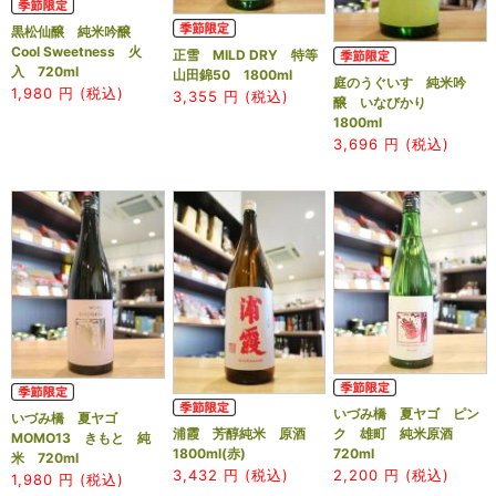
黒松仙醸 純米吟醸
Cool Sweetness 火
正雪 MILD DRY 特等
入 720ml
山田錦50 1800ml
庭のうぐいす 純米吟
1,980
円 (税込)
3,355
円 (税込)
醸 いなびかり
1800ml
3,696
円 (税込)
いづみ橋 夏ヤゴ ピン
いづみ橋 夏ヤゴ
ク 雄町 純米原酒
浦霞 芳醇純米 原酒
MOMO13 きもと 純
720ml
1800ml(赤)
米 720ml
2,200
円 (税込)
3,432
円 (税込)
1,980
円 (税込)