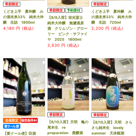
くどき上手 夏吟醸 Jr.
くどき上手 夏吟醸 Jr.
の酒未来33% 純米大吟
の酒未来33% 純米大吟
【8/9入荷】栄光冨士
醸 生詰 1800ml
醸 生詰 720ml
純米大吟醸 無濾過原
4,180
円 (税込)
2,200
円 (税込)
酒 クリムゾン・グロー
リー ピンク・サファイ
ヤ 2025 1800ml
3,630
円 (税込)
【8/10入荷】天明 亀の
【8/10入荷】天明 さら
尾本生 re
さら純米生 lovely
preparation 貴醸酒
summer 天体観測
【要クール便】田酒