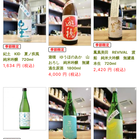
鳳凰美田 REVIVAL 渡
紀土 KID 夏ノ疾風
遊穂 ゆうほのあか 山
船 純米大吟醸 無濾過
純米吟醸 720ml
おろし 純米吟醸 無濾
本生 720ml
1,634
円 (税込)
過生原酒 1800ml
2,420
円 (税込)
4,000
円 (税込)