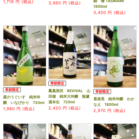
錦 嗜 TASINAMI
1,716
円 (税込)
3,960
円 (税込)
1800ml
3,450
円 (税込)
鳳凰美田 REVIVAL 山
田穂 純米大吟醸 無濾
庭のうぐいす 純米吟
喜楽長 純米吟醸 わか
過本生 720ml
醸 いなびかり 720ml
なえ 1800ml
2,420
円 (税込)
1,980
円 (税込)
2,970
円 (税込)