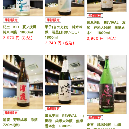
鳳凰美田 REVIVAL 渡
紀土 KID 夏ノ疾風
甲子(きのえね) 純米吟
船 純米大吟醸 無濾過
純米吟醸 1800ml
醸 碧星(あおいほし)
本生 1800ml
1800ml
2,970
円 (税込)
3,960
円 (税込)
3,740
円 (税込)
鳳凰美田 REVIVAL 山
浦霞 芳醇純米 原酒
田穂 純米大吟醸 無濾
正雪 純米吟醸 山田
720ml(赤)
過本生 1800ml