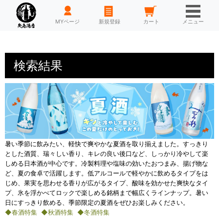
HOME
MYページ
新規登録
カート
メニュー
検索結果
暑い季節に飲みたい、軽快で爽やかな夏酒を取り揃えました。すっきり
とした酒質、瑞々しい香り、キレの良い後口など、しっかり冷やして楽
しめる日本酒が中心です。冷製料理や塩味の効いたおつまみ、揚げ物な
ど、夏の食卓で活躍します。低アルコールで軽やかに飲めるタイプをは
じめ、果実を思わせる香りが広がるタイプ、酸味を効かせた爽快なタイ
プ、氷を浮かべてロックで楽しめる銘柄まで幅広くラインナップ。暑い
日にすっきり飲める、季節限定の夏酒をぜひお楽しみください。
◆春酒特集
◆秋酒特集
◆冬酒特集