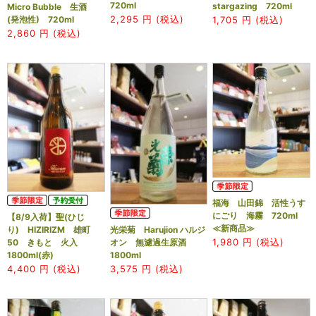
720ml
stargazing 720ml
Micro Bubble 生酒
2,295
円 (税込)
1,705
円 (税込)
(発泡性) 720ml
2,860
円 (税込)
福海 山田錦 活性うす
にごり 海霧 720ml
【8/9入荷】聖(ひじ
≪新商品≫
光栄菊 Harujion ハルジ
り) HIZIRIZM 雄町
1,980
円 (税込)
オン 無濾過生原酒
50 きもと 火入
1800ml
1800ml(赤)
3,575
円 (税込)
4,400
円 (税込)