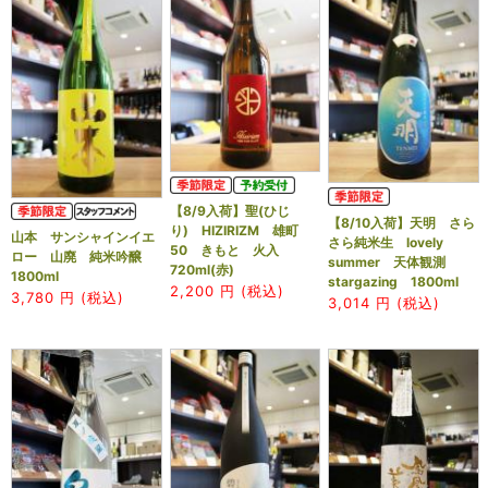
【8/9入荷】聖(ひじ
【8/10入荷】天明 さら
り) HIZIRIZM 雄町
山本 サンシャインイエ
さら純米生 lovely
50 きもと 火入
ロー 山廃 純米吟醸
summer 天体観測
720ml(赤)
1800ml
stargazing 1800ml
2,200
円 (税込)
3,780
円 (税込)
3,014
円 (税込)